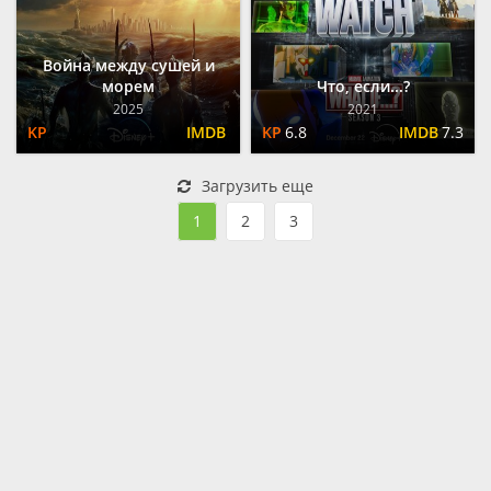
Война между сушей и
морем
Что, если...?
2025
2021
6.8
7.3
Загрузить еще
1
2
3