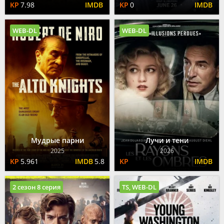
7.98
0
WEB-DL
WEB-DL
Мудрые парни
Лучи и тени
2025
2026
5.961
5.8
2 сезон 8 серия
TS, WEB-DL