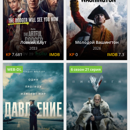
Ловкий плут
Молодой Вашингтон
2023
2026
7.681
0
7.3
WEB-DL
6 сезон 21 серия