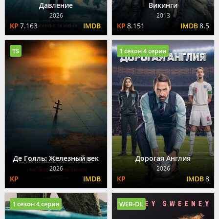
Давление
Викинги
2026
2013
7.163
8.151
8.5
TS
1 сезон 4 серия
Де Голль: Железный век
Дорогая Англия
2026
2026
8
1 сезон 4 серия
WEB-DL