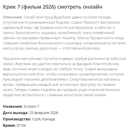
Крик 7 (фильм 2026) смотреть онлайн
Описание:
Тихий пригород Вудсборо давно остался позади,
уступив место размеренным будням. Сидни Прескотт выстроила
идеальный мир, где травмы юности растворились в заботах о
семье. Безопасность казалась незыблемой, пока телефонный
звонок не разорвал привычную тишину. Маска Призрачного лица,
ставшая символом бесконечного кошмара, снова возникла из тени,
неся угрозу самому дорогому — собственной дочери.
Прошлое настойчиво стучится в двери, требуя расплаты за забытые
грехи. Жертвам не удастся спрятаться за фасадом благополучия,
ведь охотник знает каждую их слабую точку. Сидни вынуждена
вернуться на поле боя, чтобы остановить кровопролитие, которое
преследует героиню десятилетиями. Смертельная игра началась
вновь, превращая каждый шаг в опасную прогулку по лезвию
ножа. Теперь ставки подняты до предела: ради спасения близких
предстоит встретиться с главным монстром своей жизни.
Название:
Scream 7
Дата выхода:
25 февраля 2026
Производство:
США, Канада
Время:
01:54