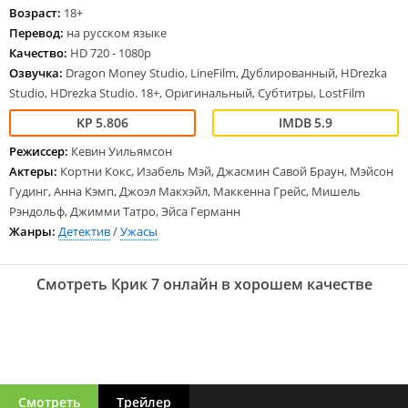
Возраст:
18+
Перевод:
на русском языке
Качество:
HD 720 - 1080p
Озвучка:
Dragon Money Studio, LineFilm, Дублированный, HDrezka
Studio, HDrezka Studio. 18+, Оригинальный, Субтитры, LostFilm
5.806
5.9
Режиссер:
Кевин Уильямсон
Актеры:
Кортни Кокс, Изабель Мэй, Джасмин Савой Браун, Мэйсон
Гудинг, Анна Кэмп, Джоэл Макхэйл, Маккенна Грейс, Мишель
Рэндольф, Джимми Татро, Эйса Германн
Жанры:
Детектив
/
Ужасы
Смотреть Крик 7 онлайн в хорошем качестве
Смотреть
Трейлер