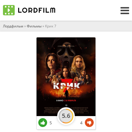
Лордфильм
»
Фильмы
» Крик 7
5.6
5
4