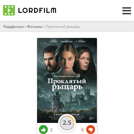
Лордфильм
»
Фильмы
» Проклятый рыцарь
2.5
2
6