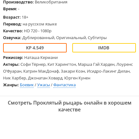
Производство:
Великобритания
Время:
-
Возраст:
18+
Перевод:
на русском языке
Качество:
HD 720 - 1080p
Озвучка:
Дублированный, Оригинальный, Субтитры
4.549
Режиссер:
Наташа Кермани
Актеры:
Софи Тёрнер, Кит Харингтон, Марша Гэй Харден, Лоуренс
О’Фуаран, Катрин МакДонаф, Закари Коэн, Исидро-Лакинг Дилан,
Ник Харбер, Джонатан Ховард, Юрген Кунен
Жанры:
Боевик
/
Ужасы
/
Фантастика
Смотреть Проклятый рыцарь онлайн в хорошем
качестве