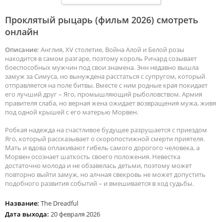
Проклятый рыцарь (фильм 2026) смотреть
онлайн
Описание:
Англия, XV столетие, Война Алой и Белой розы
находится в самом разгаре, поэтому король Ричард созывает
боеспособных мужчин под свои знамена. Энн недавно вышла
замуж за Симуса, но вынуждена расстаться с супругом, который
отправляется на поле битвы. Вместе с ним родные края покидает
его лучший друг – Яго, промышляющий рыболовством. Армия
правителя слаба, но верная жена ожидает возвращения мужа, живя
под одной крышей с его матерью Морвен.
Робкая надежда на счастливое будущее разрушается с приездом
Яго, который рассказывает о скоропостижной смерти приятеля.
Мать и вдова оплакивают гибель самого дорогого человека, а
Морвен осознает шаткость своего положения. Невестка
достаточно молода и не обзавелась детьми, поэтому может
повторно выйти замуж, но алчная свекровь не может допустить
подобного развития событий – и вмешивается в ход судьбы.
Название:
The Dreadful
Дата выхода:
20 февраля 2026