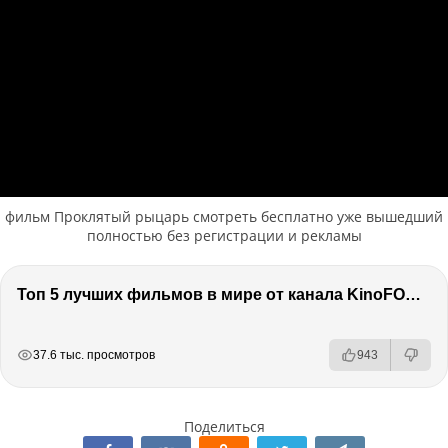
фильм Проклятый рыцарь смотреть бесплатно уже вышедший
полностью без регистрации и рекламы
Топ 5 лучших фильмов в мире от канала KinoFOX / Подкаст про кино / Разговор о фильмах / Обсуждение
РЕКЛАМА
РЕКЛАМА
РЕКЛАМА
37.6 тыс. просмотров
943
Поделиться