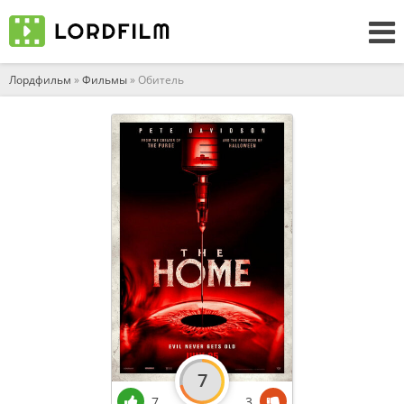
Лордфильм
»
Фильмы
» Обитель
7
7
3