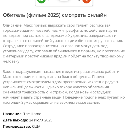
Обитель (фильм 2025) смотреть онлайн
Описание:
Макс привык выражать свой талант, расписывая
городские здания незатейливыми граффити, но действия парня
попадают под статью о вандализме. Художника задерживают и
отправляют в полицейский участок, где избирают меру наказания.
Сотрудники правоохранительных органов могут дать ход
уголовному делу, отправив обвиняемого в тюрьму, но проживание
с матерыми преступниками вряд ли пойдет на пользу творческому
человеку.
Закон подразумевает наказание в виде исправительных работ, и
Макс соглашается послужить на благо общества. Парень
устраивается смотрителем в дом престарелых, искренне радуясь
непыльной должности. Однако вскоре чувство облегчения
сменяется тревожностью и страхом, когда новый сотрудник
начинает видеть странные вещи. Поведение подопечных пугает, но
настоящий ужас скрывается на верхнем этаже здания.
Название:
The Home
Дата выхода:
24 июля 2025
Производство:
США