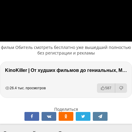
фильм Обитель смотреть бесплатно уже вышедший полностью
без регистрации и рекламы
KinoKiller | От худших фильмов до гениальных, Marvel, Оскар и что бесит в кино!
РЕКЛАМА
РЕКЛАМА
РЕКЛАМА
26.4 тыс. просмотров
587
Поделиться