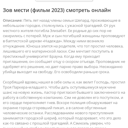
Зов мести (фильм 2023) смотреть онлайн
Описание:
Пять лет назад члены семьи Шепард, проживающие в
небольшом городке, столкнулись с ужасной трагедией. От рук
местного жителя погибла Элизабет. Ее родные до сих пор не
смирились с потерей. Муж и сын погибшей женщины проповедуют
в баптистской церкви «Надежда». Между ними возникло
отчуждение. Юноша злится на родителя, что тот простил человека,
лишившего его материнской ласки. Сэм мечтает поступить в
престижный университет Брауна. Когда ему приходит
приглашение, он сообщает отцу о скором отъезде. Проповедник не
одобряет его решение, но дает парню право выбора. Неожиданно
убийца выходит на свободу. Его освободили раньше срока.
Скорбящий вдовец нашел в себе силы и, как велит Господь, простил
Троя Паркера-младшего. Чтобы дать оступившемуся мужчине
шанс на новую жизнь, пастор пригласил бывшего заключенного на
работу в собственную компанию. Сэм не доволен его поступком, и
его сердце переполняет гнев. Вскоре полиция обнаруживает на
окраине города сгоревший пикап, а в салоне обугленные
человеческие останки. Расследованием нового преступления
занимается городской шериф, который подозревает, что это дело
как-то связано с прошлой трагедией. А Сэмюэль уверен, что