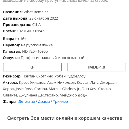
вышедший на свободу преступник снова взялся за старое.
Название:
What Remains
Дата выхода:
28 октября 2022
Производство:
США
Время:
102 мин. / 01:42
Возраст:
16+
Перевод:
на русском языке
Качество:
HD 720 - 1080p
Озвучка:
Профессиональный многоголосый
4,8
Режиссер:
Нэйтан Скоггинс, Робен Гудфеллоу
Актеры:
Кресс Уильямс, Адам Николсон, Келлан Латс, Джордан
Херон, Josie Rossi Cortina, Marcus Gladney Jr., Энн Хеч, Стелио
Саванте, Джулиана ДеСтефано, Мейджор Додж
Жанры:
Детектив
/
Драма
/
Триллер
Смотреть Зов мести онлайн в хорошем качестве