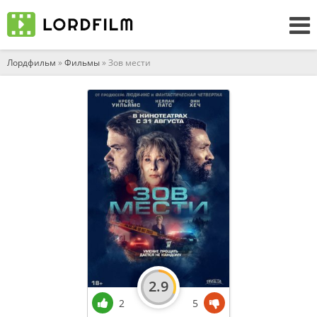
Лордфильм
»
Фильмы
» Зов мести
2.9
2
5